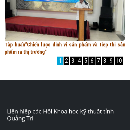
Tập huấn“Chiến lược định vị sản phẩm và tiếp thị sản
phẩm ra thị trường”
1
2
3
4
5
6
7
8
9
10
Liên hiệp các Hội Khoa học kỹ thuật tỉnh
Quảng Trị